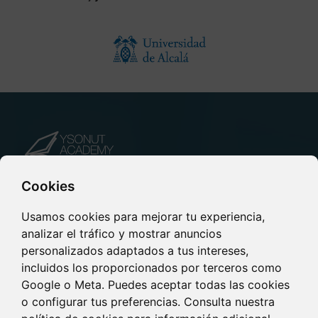
Cookies
¡Inscríbete a nuestros Cursos
online!
Usamos cookies para mejorar tu experiencia,
analizar el tráfico y mostrar anuncios
personalizados adaptados a tus intereses,
Ysonut Academy ofrece un amplio abanico de
incluidos los proporcionados por terceros como
formaciones exhaustivas, diseñadas por y para
Google o Meta. Puedes aceptar todas las cookies
profesionales de la salud.
o configurar tus preferencias. Consulta nuestra